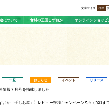
文字サイズ
標準
済連について
食材の王国しずおか
オンラインショッピ
一覧
おしらせ
イベント
リリース
連情報７月号を掲載しました
ずおか『手しお屋』】レビュー投稿キャンペーン📝⭐（7/31ま