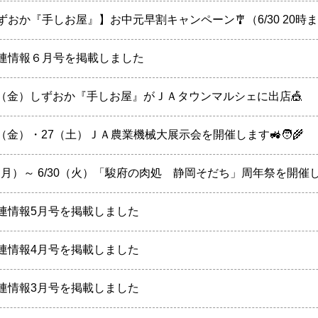
ずおか『手しお屋』】お中元早割キャンペーン🎐（6/30 20時
連情報６月号を掲載しました
12（金）しずおか『手しお屋』がＪＡタウンマルシェに出店🎪
26（金）・27（土）ＪＡ農業機械大展示会を開催します🚜🧑‍🌾
1（月）～ 6/30（火）「駿府の肉処 静岡そだち」周年祭を開催
連情報5月号を掲載しました
連情報4月号を掲載しました
連情報3月号を掲載しました