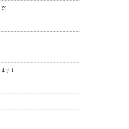
まで）
します！