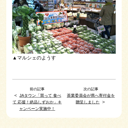
▲マルシェのようす
前の記事
次の記事
＜
JAタウン「買って 食べ
茶業委員会が県へ寄付金を
＞
て 応援！絶品しずおか」キ
贈呈しました
ャンペーン実施中！