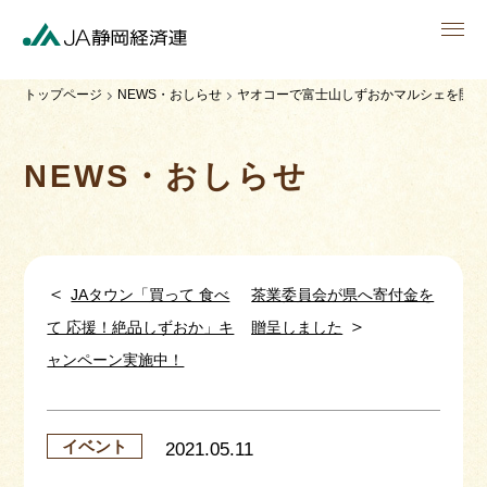
men
トップページ
NEWS・おしらせ
ヤオコーで富士山しずおかマルシェを開催
NEWS・おしらせ
＜
JAタウン「買って 食べ
茶業委員会が県へ寄付金を
＞
て 応援！絶品しずおか」キ
贈呈しました
ャンペーン実施中！
イベント
2021.05.11