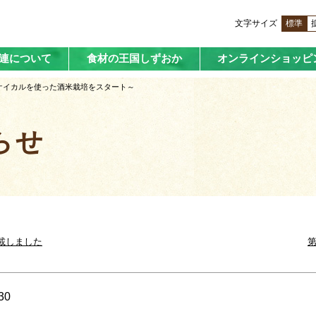
文字サイズ
標準
済連について
食材の王国しずおか
オンラインショッピ
Kケイカルを使った酒米栽培をスタート～
らせ
掲載しました
第
30