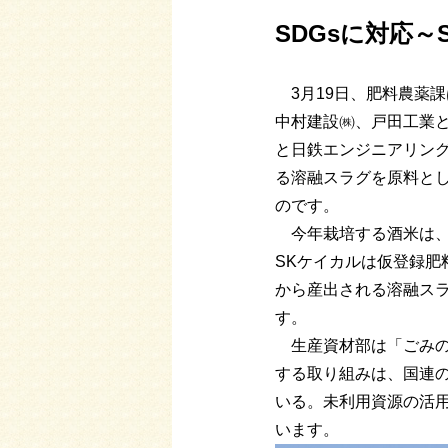
SDGsに対応
3月19日、肥料農薬
中村建設㈱、戸田工業と
と日鉄エンジニアリン
る溶融スラグを原料と
のです。
今年栽培する酒米は、
SKケイカルは仮登録
から産出される溶融ス
す。
生産資材部は「ごみの
する取り組みは、国連の
いる。未利用資源の活
います。