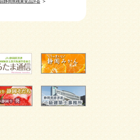
＞
5 回静岡県桃果実品評会