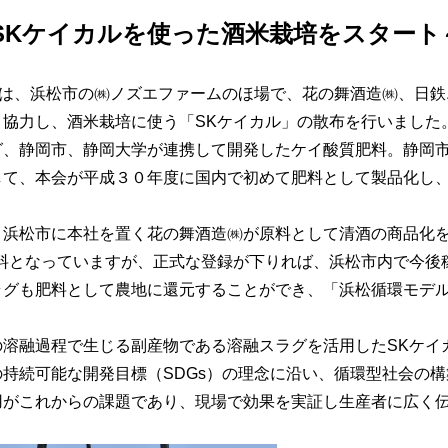
～SKケイカルを使った酒米栽培をスタート
課は、浜松市の㈱ノズエファームのほ場で、花の舞酒造㈱、日鉄
協力し、酒米栽培に使う「SKケイカル」の散布を行いました
グ、静岡市、静岡大学が連携して開発したケイ酸質肥料。静岡
して、本会が平成３０年度に国内で初めて肥料として製品化し
浜松市に本社を置く花の舞酒造㈱が原料として清酒の商品化を
肥料となっていますが、正式な登録が下りれば、浜松市内で今後
ラグも肥料として農地に還元することができ、「浜松循環モデ
溶融過程で生じる副産物である溶融スラグを活用したSKケイ
持続可能な開発目標（SDGs）の理念に沿い、循環型社会の
用がこれからの課題であり、現場で効果を実証し生産者に広く