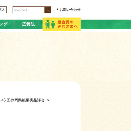
拡大
お問い合わせ
ング
広報誌
＞
 45 回静岡県桃果実品評会