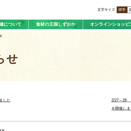
文字サイズ
標準
済連について
食材の王国しずおか
オンラインショッピ
8
らせ
ました
2/27～2
を開催しま