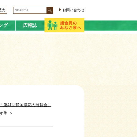
拡大
お問い合わせ
ング
広報誌
8 「第41回静岡県花の展覧会」
＞
す💐