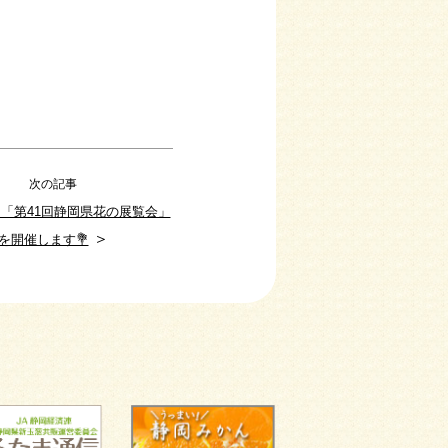
次の記事
8 「第41回静岡県花の展覧会」
＞
を開催します💐