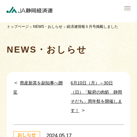
men
トップページ
NEWS・おしらせ
経済連情報５月号掲載しました
NEWS・おしらせ
＜
県産新茶を副知事へ贈
6月10日（月）～30日
呈
（日）「駿府の肉処 静岡
そだち」周年祭を開催しま
＞
す！
おしらせ
2024.05.17