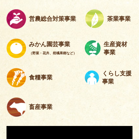
営農総合対策事業
茶業事業
みかん園芸事業
生産資材
事業
（野菜・花卉、柑橘果樹など）
くらし支援
食糧事業
事業
畜産事業