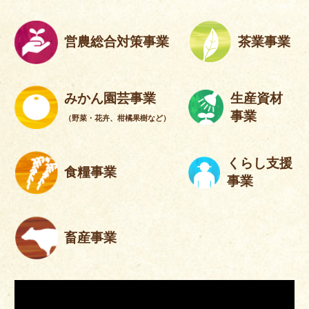
営農総合対策事業
茶業事業
みかん園芸事業
生産資材
事業
（野菜・花卉、柑橘果樹など）
くらし支援
食糧事業
事業
畜産事業