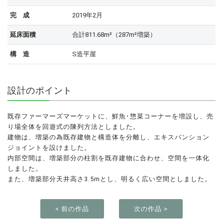
完 成
2019年2月
延床面積
合計811.68m²（287m²増築）
構 造
S造平屋
設計のポイント
既存ファーマーズマーケットに、鮮魚･惣菜コーナーを増設し、売
り場全体を回遊式の陳列方法としました。
建物は、増築の為既存建物と構造体を分離し、エキスパンション
ジョイントを設けました。
内部空間は、増築部分の柱割を既存建物に合わせ、空間を一体化
しました。
また、増築部分天井高さ3.5mとし、明るく広い空間としました。
< 前の作品
次の作品 >